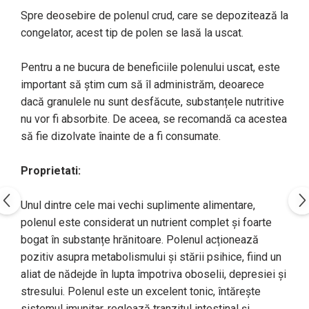
Spre deosebire de polenul crud, care se depozitează la
congelator, acest tip de polen se lasă la uscat.
Pentru a ne bucura de beneficiile polenului uscat, este
important să știm cum să îl administrăm, deoarece
dacă granulele nu sunt desfăcute, substanțele nutritive
nu vor fi absorbite. De aceea, se recomandă ca acestea
să fie dizolvate înainte de a fi consumate.
Proprietati:
Unul dintre cele mai vechi suplimente alimentare,
polenul este considerat un nutrient complet și foarte
bogat în substanțe hrănitoare. Polenul acționează
pozitiv asupra metabolismului şi stării psihice, fiind un
aliat de nădejde în lupta împotriva oboselii, depresiei și
stresului. Polenul este un excelent tonic, întărește
sistemul imunitar, reglează tranzitul intestinal și