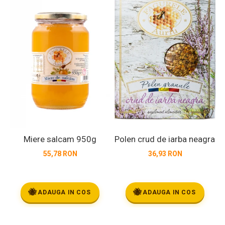
Polen crud de iarba neagra 2
Miere salcam 950g
36,93 RON
55,78 RON
🐝
🐝
ADAUGA IN COS
ADAUGA IN COS