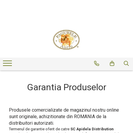
Miere
Polen
Miere ECOLOGICA
Polen crud
Miere Sortimente
Polen uscat
Miere 275g
Miere 400g
Miere 500g
Miere 950g
Miere la Pet
Garantia Produselor
Miere Vrac
Produsele comercializate de magazinul nostru online
sunt originale, achizitionate din ROMANIA de la
distribuitori autorizati.
Termenul de garantie oferit de catre
SC Apidela Distribution