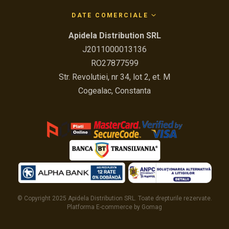
DATE COMERCIALE
Apidela Distribution SRL
J2011000013136
RO27877599
Str. Revolutiei, nr 34, lot 2, et. M
Cogealac, Constanta
© Copyright 2025 Apidela Distribution SRL. Toate drepturile rezervate.
Platforma E-commerce by Gomag