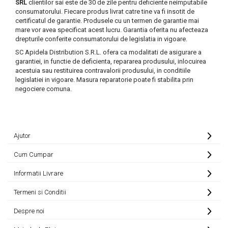
SRL
clientilor sai este de 30 de zile pentru deficiente neimputabile
consumatorului. Fiecare produs livrat catre tine va fi insotit de
certificatul de garantie. Produsele cu un termen de garantie mai
mare vor avea specificat acest lucru. Garantia oferita nu afecteaza
drepturile conferite consumatorului de legislatia in vigoare.
SC Apidela Distribution S.R.L. ofera ca modalitati de asigurare a
garantiei, in functie de deficienta, repararea produsului, inlocuirea
acestuia sau restituirea contravalorii produsului, in conditiile
legislatiei in vigoare. Masura reparatorie poate fi stabilita prin
negociere comuna.
Ajutor
Cum Cumpar
Informatii Livrare
Termeni si Conditii
Despre noi