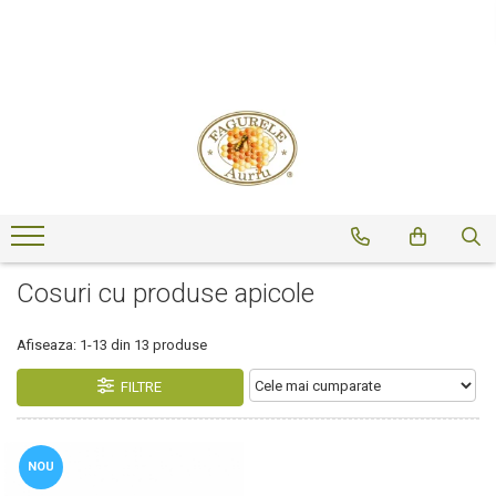
Miere
Polen
Miere ECOLOGICA
Polen crud
Miere Sortimente
Polen uscat
Miere 275g
Miere 400g
Miere 500g
Miere 950g
Cosuri cu produse apicole
Miere la Pet
Miere Vrac
Afiseaza:
1-
13
din
13
produse
FILTRE
NOU