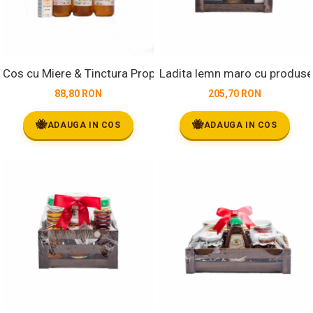
Cos cu Miere & Tinctura Propolis - Fagurele Auriu
Ladita lemn maro cu produse
88,80 RON
205,70 RON
🐝
🐝
ADAUGA IN COS
ADAUGA IN COS