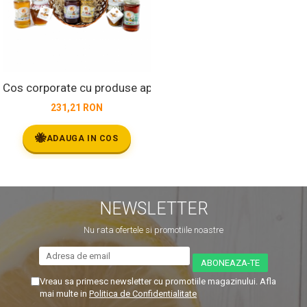
Cos corporate cu produse apicole - Fagurele Auriu
231,21 RON
🐝
ADAUGA IN COS
NEWSLETTER
Nu rata ofertele si promotiile noastre
Vreau sa primesc newsletter cu promotiile magazinului. Afla
mai multe in
Politica de Confidentialitate