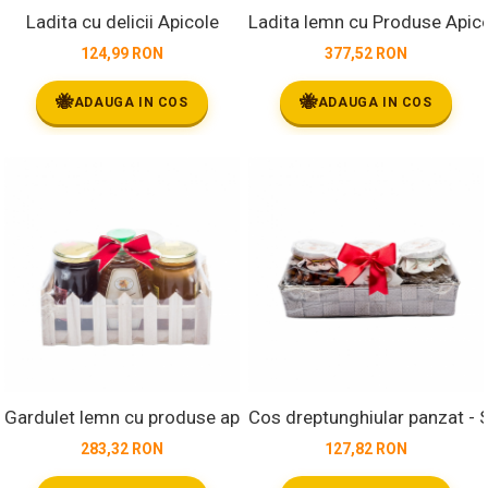
Ladita cu delicii Apicole
Ladita lemn cu Produse Apico
124,99 RON
377,52 RON
🐝
🐝
ADAUGA IN COS
ADAUGA IN COS
Gardulet lemn cu produse apicole
Cos dreptunghiular panzat - Sp
283,32 RON
127,82 RON