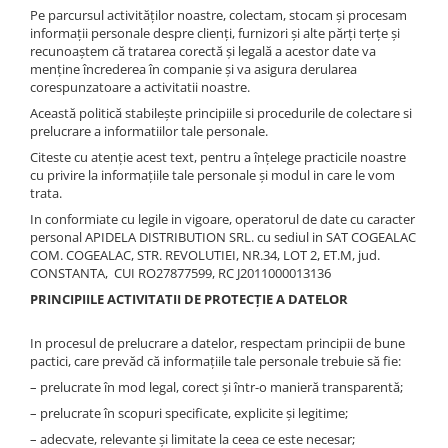
Pe parcursul activităților noastre, colectam, stocam și procesam
informații personale despre clienți, furnizori și alte părți terțe și
recunoaștem că tratarea corectă și legală a acestor date va
menține încrederea în companie și va asigura derularea
corespunzatoare a activitatii noastre.
Această politică stabilește principiile si procedurile de colectare si
prelucrare a informatiilor tale personale.
Citeste cu atenție acest text, pentru a înțelege practicile noastre
cu privire la informațiile tale personale și modul in care le vom
trata.
In conformiate cu legile in vigoare, operatorul de date cu caracter
personal APIDELA DISTRIBUTION SRL. cu sediul in SAT COGEALAC
COM. COGEALAC, STR. REVOLUTIEI, NR.34, LOT 2, ET.M, jud.
CONSTANTA, CUI RO27877599, RC J2011000013136
PRINCIPIILE ACTIVITATII DE PROTECȚIE A DATELOR
In procesul de prelucrare a datelor, respectam principii de bune
pactici, care prevăd că informațiile tale personale trebuie să fie:
– prelucrate în mod legal, corect și într-o manieră transparentă;
– prelucrate în scopuri specificate, explicite și legitime;
– adecvate, relevante și limitate la ceea ce este necesar;