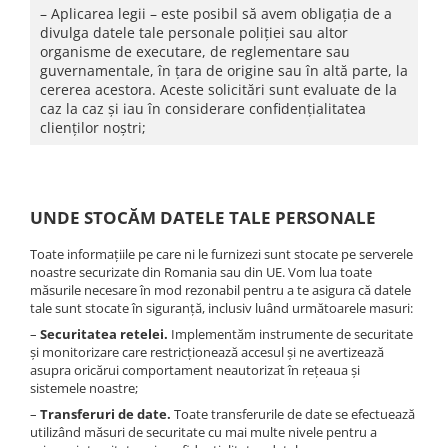
– Aplicarea legii – este posibil să avem obligația de a
divulga datele tale personale poliției sau altor
organisme de executare, de reglementare sau
guvernamentale, în țara de origine sau în altă parte, la
cererea acestora. Aceste solicitări sunt evaluate de la
caz la caz și iau în considerare confidențialitatea
clienților noștri;
UNDE STOCĂM DATELE TALE PERSONALE
Toate informațiile pe care ni le furnizezi sunt stocate pe serverele
noastre securizate din Romania sau din UE. Vom lua toate
măsurile necesare în mod rezonabil pentru a te asigura că datele
tale sunt stocate în siguranță, inclusiv luând următoarele masuri:
–
Securitatea retelei.
Implementăm instrumente de securitate
și monitorizare care restricționează accesul și ne avertizează
asupra oricărui comportament neautorizat în rețeaua și
sistemele noastre;
–
Transferuri de date.
Toate transferurile de date se efectuează
utilizând măsuri de securitate cu mai multe nivele pentru a