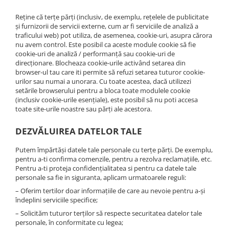
Reține că terțe părți (inclusiv, de exemplu, rețelele de publicitate
și furnizorii de servicii externe, cum ar fi serviciile de analiză a
traficului web) pot utiliza, de asemenea, cookie-uri, asupra cărora
nu avem control. Este posibil ca aceste module cookie să fie
cookie-uri de analiză / performanță sau cookie-uri de
direcționare. Blocheaza cookie-urile activând setarea din
browser-ul tau care iti permite să refuzi setarea tuturor cookie-
urilor sau numai a unorara. Cu toate acestea, dacă utilizezi
setările browserului pentru a bloca toate modulele cookie
(inclusiv cookie-urile esențiale), este posibil să nu poti accesa
toate site-urile noastre sau părți ale acestora.
DEZVĂLUIREA DATELOR TALE
Putem împărtăși datele tale personale cu terțe părți. De exemplu,
pentru a-ti confirma comenzile, pentru a rezolva reclamațiile, etc.
Pentru a-ti proteja confidențialitatea si pentru ca datele tale
personale sa fie in siguranta, aplicam urmatoarele reguli:
– Oferim tertilor doar informațiile de care au nevoie pentru a-și
îndeplini serviciile specifice;
– Solicităm tuturor terților să respecte securitatea datelor tale
personale, în conformitate cu legea;