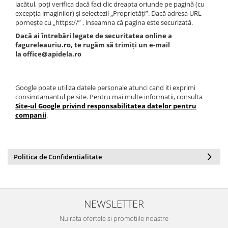
lacătul, poți verifica dacă faci clic dreapta oriunde pe pagină (cu
excepția imaginilor) și selectezii „Proprietăți”. Dacă adresa URL
pornește cu „https://” , inseamna că pagina este securizată.
Dacă ai întrebări legate de securitatea online a
fagureleauriu.ro, te rugăm să trimiți un e-mail
la
office@apidela.ro
Google poate utiliza datele personale atunci cand iti exprimi
consimtamantul pe site. Pentru mai multe informatii, consulta
Site-ul Google privind responsabilitatea datelor pentru
companii
.
Politica de Confidentialitate
NEWSLETTER
Nu rata ofertele si promotiile noastre