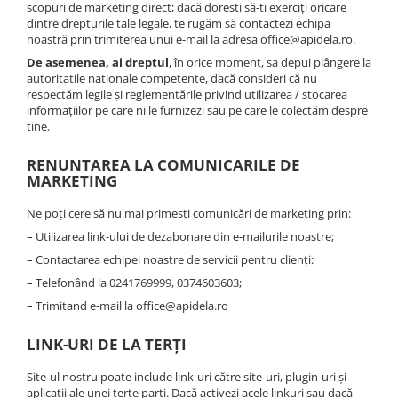
scopuri de marketing direct; dacă doresti să-ti exerciți oricare
dintre drepturile tale legale, te rugăm să contactezi echipa
noastră prin trimiterea unui e-mail la adresa office@apidela.ro.
De asemenea, ai dreptul
, în orice moment, sa depui plângere la
autoritatile nationale competente, dacă consideri că nu
respectăm legile și reglementările privind utilizarea / stocarea
informațiilor pe care ni le furnizezi sau pe care le colectăm despre
tine.
RENUNTAREA LA COMUNICARILE DE
MARKETING
Ne poți cere să nu mai primesti comunicări de marketing prin:
– Utilizarea link-ului de dezabonare din e-mailurile noastre;
– Contactarea echipei noastre de servicii pentru clienți:
– Telefonând la 0241769999, 0374603603;
– Trimitand e-mail la office@apidela.ro
LINK-URI DE LA TERȚI
Site-ul nostru poate include link-uri către site-uri, plugin-uri și
aplicații ale unei terțe parti. Dacă activezi acele linkuri sau dacă