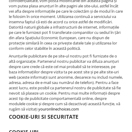
confidențialitate, vom posta modificările din această pagină și
vom putea plasa anunțuri în alte pagini ale site-ului, astfel încât
vei afla despre informațiile pe care le colectăm și de modul în care
le folosim în orice moment. Utilizarea continuă a serviciului va
insemna faptul că esti de acord cu orice astfel de modificări.
Datorită naturii globale a infrastructurii de internet, informațiile
pe care le furnizezi pot fi transferate companiilor cu sediul în țări
din afara Spațiului Economic European, care nu dispun de
protecție similară în ceea ce privește datele tale și utilizarea lor
conform celor stabilite în această politică.
Anunțurile publicitare de pe site-ul nostru pot fi furnizate de o
altă organizație. Partenerul nostru publicitar va difuza anunțuri
despre care crede că este cel mai probabil să te intereseze, pe
baza informațiilor despre vizita ta pe acest site și pe alte site-uri
web (aceste informații sunt anonime, deoarece nu includ numele,
adresa, adresa de e-mail sau numărul de telefon). Pentru a face
acest lucru, este posibil ca partenerul nostru de publicitate să fie
nevoit să plaseze un cookie. Pentru mai multe informații despre
acest tip de publicitate comportamentală online, despre
modulele cookie și despre cum să dezactivați această funcție, vă
rugăm să vizitați
youronlinechoices.com
COOKIE-URI SI SECURITATE
COOKIE-URI