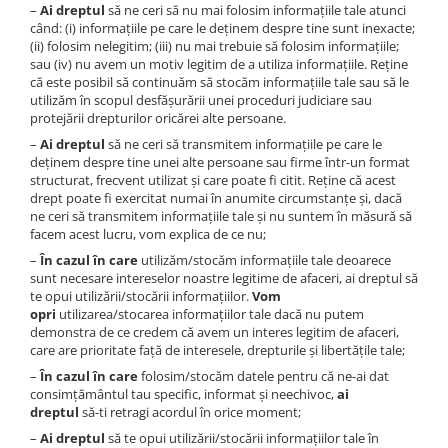
–
Ai dreptul
să ne ceri să nu mai folosim informațiile tale atunci
când: (i) informațiile pe care le deținem despre tine sunt inexacte;
(ii) folosim nelegitim; (iii) nu mai trebuie să folosim informațiile;
sau (iv) nu avem un motiv legitim de a utiliza informațiile. Reține
că este posibil să continuăm să stocăm informațiile tale sau să le
utilizăm în scopul desfășurării unei proceduri judiciare sau
protejării drepturilor oricărei alte persoane.
–
Ai dreptul
să ne ceri să transmitem informațiile pe care le
deținem despre tine unei alte persoane sau firme într-un format
structurat, frecvent utilizat și care poate fi citit. Reține că acest
drept poate fi exercitat numai în anumite circumstanțe și, dacă
ne ceri să transmitem informațiile tale și nu suntem în măsură să
facem acest lucru, vom explica de ce nu;
–
În cazul în care
utilizăm/stocăm informațiile tale deoarece
sunt necesare intereselor noastre legitime de afaceri, ai dreptul să
te opui utilizării/stocării informațiilor.
Vom
opri
utilizarea/stocarea informațiilor tale dacă nu putem
demonstra de ce credem că avem un interes legitim de afaceri,
care are prioritate față de interesele, drepturile și libertățile tale;
–
În cazul în care
folosim/stocăm datele pentru că ne-ai dat
consimțământul tau specific, informat și neechivoc,
ai
dreptul
să-ti retragi acordul în orice moment;
–
Ai dreptul
să te opui utilizării/stocării informațiilor tale în