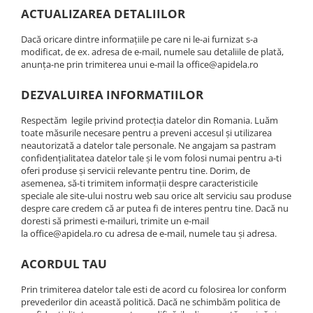
ACTUALIZAREA DETALIILOR
Dacă oricare dintre informațiile pe care ni le-ai furnizat s-a
modificat, de ex. adresa de e-mail, numele sau detaliile de plată,
anunța-ne prin trimiterea unui e-mail la office@apidela.ro
DEZVALUIREA INFORMATIILOR
Respectăm legile privind protecția datelor din Romania. Luăm
toate măsurile necesare pentru a preveni accesul și utilizarea
neautorizată a datelor tale personale. Ne angajam sa pastram
confidențialitatea datelor tale și le vom folosi numai pentru a-ti
oferi produse și servicii relevante pentru tine. Dorim, de
asemenea, să-ti trimitem informații despre caracteristicile
speciale ale site-ului nostru web sau orice alt serviciu sau produse
despre care credem că ar putea fi de interes pentru tine. Dacă nu
doresti să primesti e-mailuri, trimite un e-mail
la office@apidela.ro cu adresa de e-mail, numele tau și adresa.
ACORDUL TAU
Prin trimiterea datelor tale esti de acord cu folosirea lor conform
prevederilor din această politică. Dacă ne schimbăm politica de