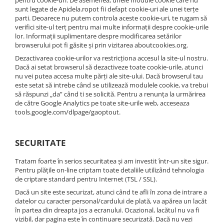
pentru cookie-uri. De asemenea, unele module cookie care nu
sunt legate de Apidela.ropot fii defapt cookie-uri ale unei terțe
parti. Deoarece nu putem controla aceste cookie-uri, te rugam să
verifici site-ul terț pentru mai multe informații despre cookie-urile
lor. Informații suplimentare despre modificarea setărilor
browserului pot fi găsite și prin vizitarea aboutcookies.org.
Dezactivarea cookie-urilor va restricționa accesul la site-ul nostru.
Dacă ai setat browserul să dezactiveze toate cookie-urile, atunci
nu vei putea accesa multe părți ale site-ului. Dacă browserul tau
este setat să intrebe când se utilizează modulele cookie, va trebui
să răspunzi „da” când ti se solicită. Pentru a renunța la urmărirea
de către Google Analytics pe toate site-urile web, acceseaza
tools.google.com/dlpage/gaoptout.
SECURITATE
Tratam foarte în serios securitatea și am investit într-un site sigur.
Pentru plățile on-line criptam toate detaliile utilizând tehnologia
de criptare standard pentru Internet (TSL / SSL).
Dacă un site este securizat, atunci când te afli în zona de intrare a
datelor cu caracter personal/cardului de plată, va apărea un lacăt
în partea din dreapta jos a ecranului. Ocazional, lacătul nu va fi
vizibil, dar pagina este în continuare securizată. Dacă nu vezi