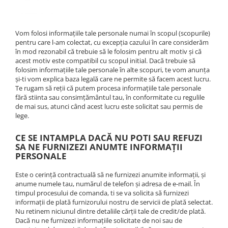
Vom folosi informațiile tale personale numai în scopul (scopurile)
pentru care l-am colectat, cu excepția cazului în care considerăm
în mod rezonabil că trebuie să le folosim pentru alt motiv și că
acest motiv este compatibil cu scopul initial. Dacă trebuie să
folosim informațiile tale personale în alte scopuri, te vom anunța
și-ti vom explica baza legală care ne permite să facem acest lucru.
Te rugam să reții că putem procesa informațiile tale personale
fără stiinta sau consimțământul tau, în conformitate cu regulile
de mai sus, atunci când acest lucru este solicitat sau permis de
lege.
CE SE INTAMPLA DACĂ NU POTI SAU REFUZI
SA NE FURNIZEZI ANUMTE INFORMAȚII
PERSONALE
Este o cerință contractuală să ne furnizezi anumite informații, și
anume numele tau, numărul de telefon și adresa de e-mail. În
timpul procesului de comanda, ti se va solicita să furnizezi
informații de plată furnizorului nostru de servicii de plată selectat.
Nu retinem niciunul dintre detaliile cărții tale de credit/de plată.
Dacă nu ne furnizezi informațiile solicitate de noi sau de