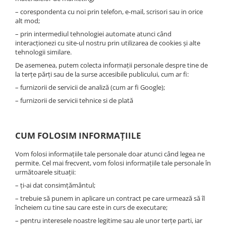
– corespondenta cu noi prin telefon, e-mail, scrisori sau in orice
alt mod;
– prin intermediul tehnologiei automate atunci când
interacționezi cu site-ul nostru prin utilizarea de cookies și alte
tehnologii similare.
De asemenea, putem colecta informații personale despre tine de
la terțe părți sau de la surse accesibile publicului, cum ar fi:
– furnizorii de servicii de analiză (cum ar fi Google);
– furnizorii de servicii tehnice si de plată
CUM FOLOSIM INFORMAȚIILE
Vom folosi informațiile tale personale doar atunci când legea ne
permite. Cel mai frecvent, vom folosi informațiile tale personale în
următoarele situații:
– ți-ai dat consimțământul;
– trebuie să punem in aplicare un contract pe care urmează să îl
încheiem cu tine sau care este in curs de executare;
– pentru interesele noastre legitime sau ale unor terțe parti, iar