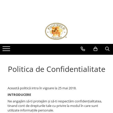
Miere
Polen
Miere ECOLOGICA
Polen crud
Miere Sortimente
Polen uscat
Miere 275g
Miere 400g
Miere 500g
Miere 950g
Politica de Confidentialitate
Miere la Pet
Miere Vrac
Această politică intra în vigoare la 25 mai 2018.
INTRODUCERE
Ne angajăm să-ti protejăm și să-ti respectăm confidențialitatea,
tinand cont de drepturile tale cu privire la modul în care sunt
utilizate informațiile personale.