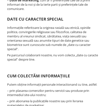
–
Date de marketing
, cum ar fi preferințele tale de a primi
informari de la noi și de la terte parti și preferințele tale de
comunicare.
DATE CU CARACTER SPECIAL
Informațiile referitoare la originea rasială sau etnică, opiniile
politice, convingerile religioase sau filozofice, calitatea de
membru al vreunui sindicat, sănătatea, viața sexuală sau
orientarea sexuală sau anumite tipuri de date genetice sau
biometrice sunt cunoscute sub numele de „date cu caracter
special”.
Pe parcursul colaborarii noastre, nu vom colecta „date cu caracte
special” despre tine.
CUM COLECTĂM INFORMAȚIILE
Putem obține informații personale interactionand cu tine, astfel:
– prin plasarea comenzilor pentru servicii sau produse prin
intermediul site-ului nostru;
– prin abonarea la publicațiile noastre sau prin livrarea
materialelor de marketing;