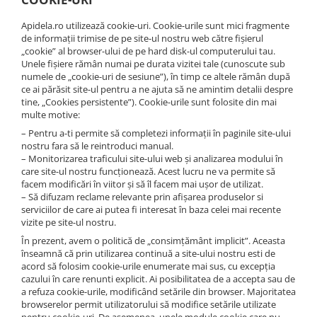
Apidela.ro utilizează cookie-uri. Cookie-urile sunt mici fragmente
de informații trimise de pe site-ul nostru web către fișierul
„cookie” al browser-ului de pe hard disk-ul computerului tau.
Unele fișiere rămân numai pe durata vizitei tale (cunoscute sub
numele de „cookie-uri de sesiune”), în timp ce altele rămân după
ce ai părăsit site-ul pentru a ne ajuta să ne amintim detalii despre
tine, „Cookies persistente”). Cookie-urile sunt folosite din mai
multe motive:
– Pentru a-ti permite să completezi informații în paginile site-ului
nostru fara să le reintroduci manual.
– Monitorizarea traficului site-ului web și analizarea modului în
care site-ul nostru funcționează. Acest lucru ne va permite să
facem modificări în viitor și să îl facem mai ușor de utilizat.
– Să difuzam reclame relevante prin afișarea produselor si
serviciilor de care ai putea fi interesat în baza celei mai recente
vizite pe site-ul nostru.
În prezent, avem o politică de „consimțământ implicit”. Aceasta
înseamnă că prin utilizarea continuă a site-ului nostru esti de
acord să folosim cookie-urile enumerate mai sus, cu excepția
cazului în care renunti explicit. Ai posibilitatea de a accepta sau de
a refuza cookie-urile, modificând setările din browser. Majoritatea
browserelor permit utilizatorului să modifice setările utilizate