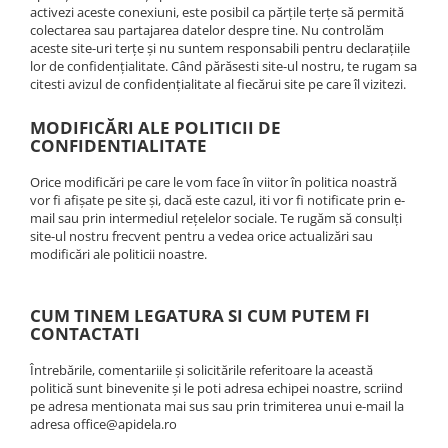
activezi aceste conexiuni, este posibil ca părțile terțe să permită
colectarea sau partajarea datelor despre tine. Nu controlăm
aceste site-uri terțe și nu suntem responsabili pentru declarațiile
lor de confidențialitate. Când părăsesti site-ul nostru, te rugam sa
citesti avizul de confidențialitate al fiecărui site pe care îl vizitezi.
MODIFICĂRI ALE POLITICII DE
CONFIDENTIALITATE
Orice modificări pe care le vom face în viitor în politica noastră
vor fi afișate pe site și, dacă este cazul, iti vor fi notificate prin e-
mail sau prin intermediul rețelelor sociale. Te rugăm să consulți
site-ul nostru frecvent pentru a vedea orice actualizări sau
modificări ale politicii noastre.
CUM TINEM LEGATURA SI CUM PUTEM FI
CONTACTATI
Întrebările, comentariile și solicitările referitoare la această
politică sunt binevenite și le poti adresa echipei noastre, scriind
pe adresa mentionata mai sus sau prin trimiterea unui e-mail la
adresa office@apidela.ro