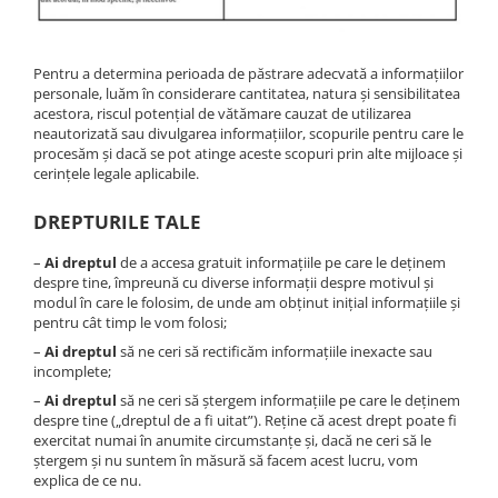
Pentru a determina perioada de păstrare adecvată a informațiilor
personale, luăm în considerare cantitatea, natura și sensibilitatea
acestora, riscul potențial de vătămare cauzat de utilizarea
neautorizată sau divulgarea informațiilor, scopurile pentru care le
procesăm și dacă se pot atinge aceste scopuri prin alte mijloace și
cerințele legale aplicabile.
DREPTURILE TALE
–
Ai dreptul
de a accesa gratuit informațiile pe care le deținem
despre tine, împreună cu diverse informații despre motivul și
modul în care le folosim, de unde am obținut inițial informațiile și
pentru cât timp le vom folosi;
–
Ai dreptul
să ne ceri să rectificăm informațiile inexacte sau
incomplete;
–
Ai dreptul
să ne ceri să ștergem informațiile pe care le deținem
despre tine („dreptul de a fi uitat”). Reține că acest drept poate fi
exercitat numai în anumite circumstanțe și, dacă ne ceri să le
ștergem și nu suntem în măsură să facem acest lucru, vom
explica de ce nu.