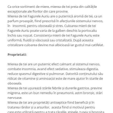
Ca orice sortiment de miere, mierea de tei preia din calitățile
excepționale ale florilor din care provine.
Mierea de tei Fagurele Auriu are o puternică aromă de tei, ca un
parfum proaspăt, fiind prescrisă în afecțiunile sistemului nervos,
în insomnii, pentru oboseală și stres. Culoarea mierii de tei
Fagurele Auriu poate varia de la galben deschis la portocaliu
închis sau roșcat. Consistența mierii de tei Fagurele Auriu este
uniformă, fluidă și vâscoasă sau cristalizată. După aceasta
cristalizare culoarea devine mai albicioasă iar gustul mai catifelat.
Proprietati:
Mierea de tei are un puternic efect calmant al sistemul nervos,
combate insomnia, avand efect sedative, stimuleaza digestia,
reduce spasmul digestive si pulmonar. Datorită conținutului său
ridicat de vitamine și aminoacizi este de mare ajutor în starile de
oboseala.
Mierea de tei ușurează stările febrile și durerile gastrice, previne
migrena, este un bun remediu în pneumonii, astm bronșic, stări
nervoase.
Mierea de tei are proprietăți antiseptice fiind benefică și în
tratarea rănilor și a arsurilor, acesta fiind si motivul pentru
care este utilizată pentru a trata răcelile, gripele, tusea și bronșita.