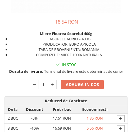
18,54 RON
Miere Floarea Soarelui 400g
FAGURELE AURIU – 400G
PRODUCATOR: EURO APICOLA
TARA DE PROVENIENTA: ROMANIA
COMPOZITIE: MIERE 100% NATURALA
IN STOC
Durata de livrare:
Termenul de livrare este determinat de curier
ADAUGA IN COS
Reduceri de Cantitate
De la
Discount
Pret
/ buc
Economisesti
+
2
BUC
-5%
17,61 RON
1,85 RON
+
3
BUC
-10%
16,69 RON
5,56 RON