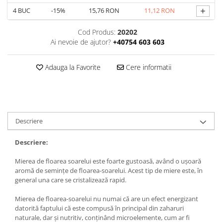
+
4
BUC
-15%
15,76 RON
11,12 RON
Cod Produs:
20202
Ai nevoie de ajutor?
+40754 603 603
Adauga la Favorite
Cere informatii
Descriere
Descriere:
Mierea de floarea soarelui este foarte gustoasă, având o ușoară
aromă de semințe de floarea-soarelui. Acest tip de miere este, în
general una care se cristalizează rapid.
Mierea de floarea-soarelui nu numai că are un efect energizant
datorită faptului că este compusă în principal din zaharuri
naturale, dar și nutritiv, conținând microelemente, cum ar fi