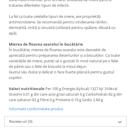
tratarea diferitelor tipuri de infectii.
La fel ca toate celelalte tipuri de miere, are proprietăți
antimicrobiene. Se recomandă pentru vindecarea rănilor,
dermatită, rinită și sinuzită (utilizată pentru spălare, diluată cu
apă).
Mierea de floarea soarelui în bucătărie
În bucătărie, mierea de floarea soarelui este deosebit de
apreciată pentru prepararea deserturilor și a biscuiților. Ca toate
varietățile de miere, puteți să o gustați în mod natural pe o felie
de pâine sau o felie de biscuite la micul dejun.
Gustul său dulce și delicat o face foarte plăcută pentru gustul
copiilor.
Valori nutritionale
Per 100 g Energie (kj/kcal) 1327 kJ/ 316kcal
Grasimi 0.01 g din care acizi grasi saturati 0 g Carbohidrati 82 g din
care zaharuri 82 g Fibre 0 g Proteine 0.19 g Sodiu 2.84 g
Informatii conformitate produs
Review-uri
(0)