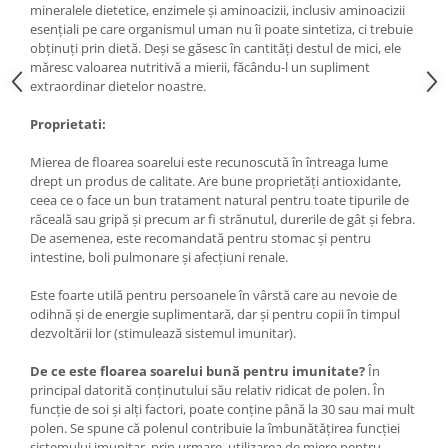
mineralele dietetice, enzimele și aminoacizii, inclusiv aminoacizii
esențiali pe care organismul uman nu îi poate sintetiza, ci trebuie
obținuți prin dietă. Deși se găsesc în cantități destul de mici, ele
măresc valoarea nutritivă a mierii, făcându-l un supliment
extraordinar dietelor noastre.
Proprietati:
Mierea de floarea soarelui este recunoscută în întreaga lume
drept un produs de calitate. Are bune proprietăți antioxidante,
ceea ce o face un bun tratament natural pentru toate tipurile de
răceală sau gripă și precum ar fi strănutul, durerile de gât și febra.
De asemenea, este recomandată pentru stomac și pentru
intestine, boli pulmonare și afecțiuni renale.
Este foarte utilă pentru persoanele în vârstă care au nevoie de
odihnă și de energie suplimentară, dar și pentru copii în timpul
dezvoltării lor (stimulează sistemul imunitar).
De ce este floarea soarelui bună pentru imunitate?
În
principal datorită conținutului său relativ ridicat de polen. În
funcție de soi și alți factori, poate conține până la 30 sau mai mult
polen. Se spune că polenul contribuie la îmbunătățirea funcției
sistemului imunitar, prin urmare, utilizarea de miere pentru