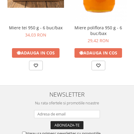
Miere tei 950 g - 6 buc/bax
Miere poliflora 950 g - 6
buc/bax
34,03 RON
29,42 RON
🐝
ADAUGA IN COS
🐝
ADAUGA IN COS
NEWSLETTER
Nu rata ofertele si promotiile noastre
Vreau sa primesc newsletter cu promotiile