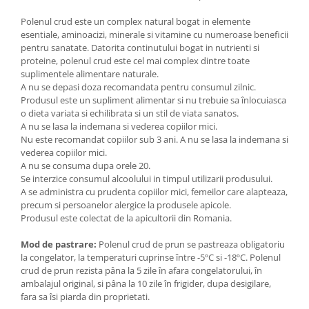
Polenul crud este un complex natural bogat in elemente
esentiale, aminoacizi, minerale si vitamine cu numeroase beneficii
pentru sanatate. Datorita continutului bogat in nutrienti si
proteine, polenul crud este cel mai complex dintre toate
suplimentele alimentare naturale.
A nu se depasi doza recomandata pentru consumul zilnic.
Produsul este un supliment alimentar si nu trebuie sa înlocuiasca
o dieta variata si echilibrata si un stil de viata sanatos.
A nu se lasa la indemana si vederea copiilor mici.
Nu este recomandat copiilor sub 3 ani. A nu se lasa la indemana si
vederea copiilor mici.
A nu se consuma dupa orele 20.
Se interzice consumul alcoolului in timpul utilizarii produsului.
A se administra cu prudenta copiilor mici, femeilor care alapteaza,
precum si persoanelor alergice la produsele apicole.
Produsul este colectat de la apicultorii din Romania.
Mod de pastrare:
Polenul crud de prun se pastreaza obligatoriu
la congelator, la temperaturi cuprinse între -5ºC si -18ºC. Polenul
crud de prun rezista pâna la 5 zile în afara congelatorului, în
ambalajul original, si pâna la 10 zile în frigider, dupa desigilare,
fara sa îsi piarda din proprietati.