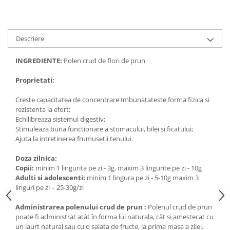
Descriere
INGREDIENTE:
Polen crud de flori de prun
Proprietati:
Creste capacitatea de concentrare Imbunatateste forma fizica si
rezistenta la efort;
Echilibreaza sistemul digestiv;
Stimuleaza buna functionare a stomacului, bilei si ficatului;
Ajuta la intretinerea frumusetii tenului.
Doza zilnica:
Copii:
minim 1 lingurita pe zi - 3g. maxim 3 lingurite pe zi - 10g
Adulti si adolescenti:
minim 1 lingura pe zi - 5-10g maxim 3
linguri pe zi – 25-30g/zi
Administrarea polenului crud de prun :
Polenul crud de prun
poate fi administrat atât în forma lui naturala, cât si amestecat cu
un iaurt natural sau cu o salata de fructe, la prima masa a zilei.