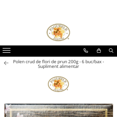
Miere
Polen
Miere ECOLOGICA
Polen crud
Miere Sortimente
Polen uscat
Miere 275g
Miere 400g
Miere 500g
Polen crud de flori de prun 200g - 6 buc/bax -
Miere 950g
Supliment alimentar
Miere la Pet
Miere Vrac