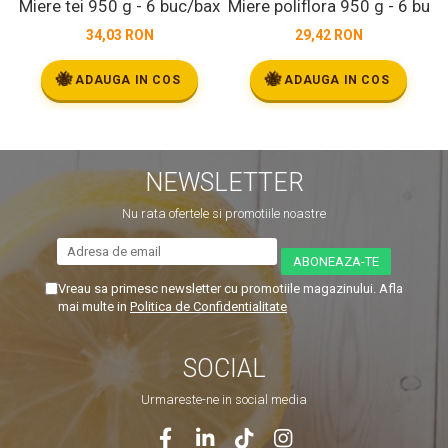
Miere tei 950 g - 6 buc/bax
Miere poliflora 950 g - 6 buc
M
34,03 RON
29,42 RON
🐝
🐝
ADAUGA IN COS
ADAUGA IN COS
NEWSLETTER
Nu rata ofertele si promotiile noastre
Vreau sa primesc newsletter cu promotiile magazinului. Afla
mai multe in
Politica de Confidentialitate
SOCIAL
Urmareste-ne in social media