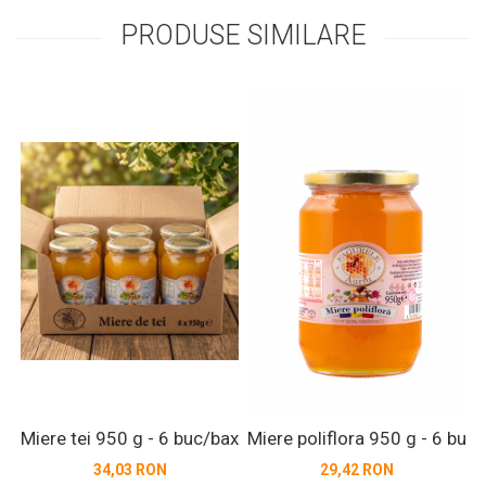
PRODUSE SIMILARE
Miere tei 950 g - 6 buc/bax
Miere poliflora 950 g - 6 buc
M
34,03 RON
29,42 RON