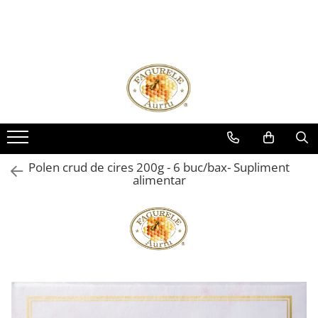
Miere
Polen
Miere ECOLOGICA
Polen crud
Miere Sortimente
Polen uscat
Miere 275g
Miere 400g
Miere 500g
Polen crud de cires 200g - 6 buc/bax- Supliment
Miere 950g
alimentar
Miere la Pet
Miere Vrac