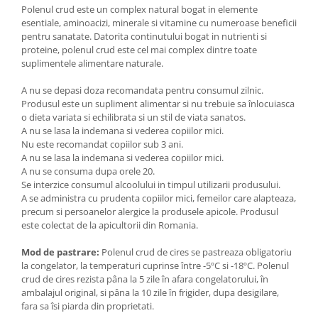
Polenul crud este un complex natural bogat in elemente
esentiale, aminoacizi, minerale si vitamine cu numeroase beneficii
pentru sanatate. Datorita continutului bogat in nutrienti si
proteine, polenul crud este cel mai complex dintre toate
suplimentele alimentare naturale.
A nu se depasi doza recomandata pentru consumul zilnic.
Produsul este un supliment alimentar si nu trebuie sa înlocuiasca
o dieta variata si echilibrata si un stil de viata sanatos.
A nu se lasa la indemana si vederea copiilor mici.
Nu este recomandat copiilor sub 3 ani.
A nu se lasa la indemana si vederea copiilor mici.
A nu se consuma dupa orele 20.
Se interzice consumul alcoolului in timpul utilizarii produsului.
A se administra cu prudenta copiilor mici, femeilor care alapteaza,
precum si persoanelor alergice la produsele apicole. Produsul
este colectat de la apicultorii din Romania.
Mod de pastrare:
Polenul crud de cires se pastreaza obligatoriu
la congelator, la temperaturi cuprinse între -5ºC si -18ºC. Polenul
crud de cires rezista pâna la 5 zile în afara congelatorului, în
ambalajul original, si pâna la 10 zile în frigider, dupa desigilare,
fara sa îsi piarda din proprietati.