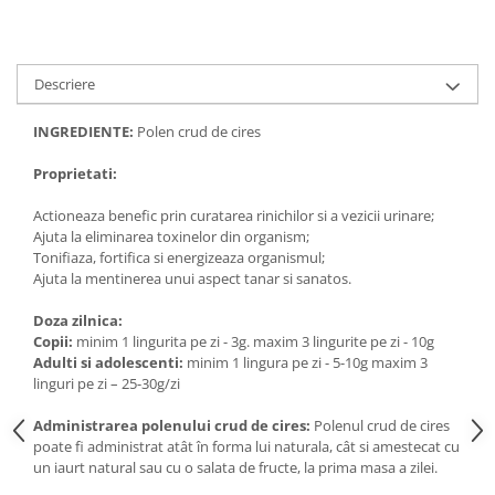
Descriere
INGREDIENTE:
Polen crud de cires
Proprietati:
Actioneaza benefic prin curatarea rinichilor si a vezicii urinare;
Ajuta la eliminarea toxinelor din organism;
Tonifiaza, fortifica si energizeaza organismul;
Ajuta la mentinerea unui aspect tanar si sanatos.
Doza zilnica:
Copii:
minim 1 lingurita pe zi - 3g. maxim 3 lingurite pe zi - 10g
Adulti si adolescenti:
minim 1 lingura pe zi - 5-10g maxim 3
linguri pe zi – 25-30g/zi
Administrarea polenului crud de cires:
Polenul crud de cires
poate fi administrat atât în forma lui naturala, cât si amestecat cu
un iaurt natural sau cu o salata de fructe, la prima masa a zilei.