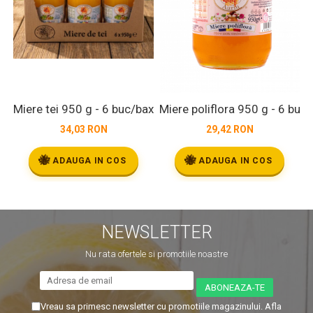
Miere tei 950 g - 6 buc/bax
Miere poliflora 950 g - 6 buc
M
34,03 RON
29,42 RON
🐝
🐝
ADAUGA IN COS
ADAUGA IN COS
NEWSLETTER
Nu rata ofertele si promotiile noastre
Vreau sa primesc newsletter cu promotiile magazinului. Afla