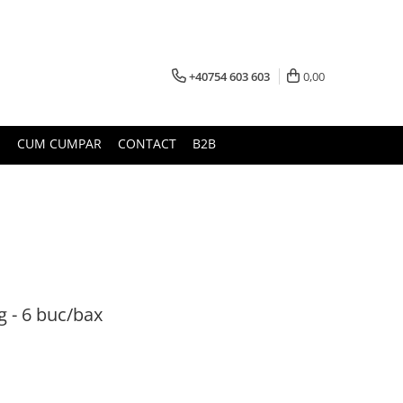
+40754 603 603
0,00
U
CUM CUMPAR
CONTACT
B2B
g - 6 buc/bax