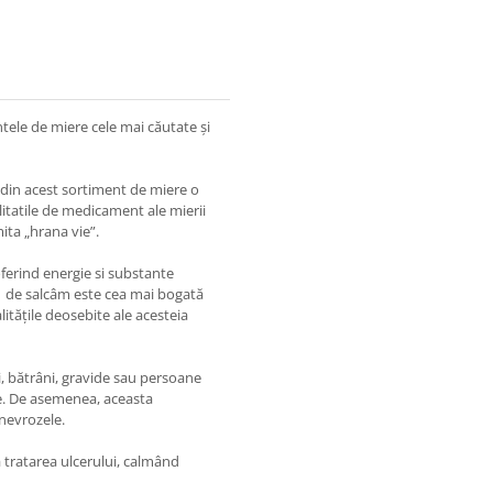
ele de miere cele mai căutate și
c din acest sortiment de miere o
itatile de medicament ale mierii
ita „hrana vie”.
ferind energie si substante
rea de salcâm este cea mai bogată
litățile deosebite ale acesteia
, bătrâni, gravide sau persoane
e. De asemenea, aceasta
nevrozele.
a tratarea ulcerului, calmând