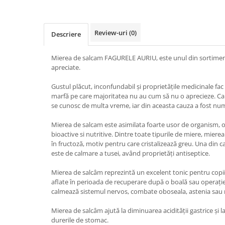
Review-uri
(0)
Descriere
Mierea de salcam FAGURELE AURIU, este unul din sortiment
apreciate.
Gustul plăcut, inconfundabil și proprietățile medicinale fa
marfă pe care majoritatea nu au cum să nu o aprecieze. Cal
se cunosc de multa vreme, iar din aceasta cauza a fost num
Mierea de salcam este asimilata foarte usor de organism, o
bioactive si nutritive. Dintre toate tipurile de miere, mie
în fructoză, motiv pentru care cristalizează greu. Una din ca
este de calmare a tusei, având proprietăți antiseptice.
Mierea de salcâm reprezintă un excelent tonic pentru copii
aflate în perioada de recuperare după o boală sau operați
calmează sistemul nervos, combate oboseala, astenia sau 
Mierea de salcâm ajută la diminuarea acidității gastrice și l
durerile de stomac.