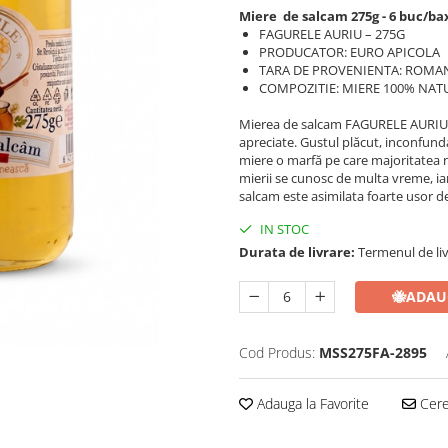
Miere de salcam 275g - 6 buc/ba
FAGURELE AURIU – 275G
PRODUCATOR: EURO APICOLA
TARA DE PROVENIENTA: ROMA
COMPOZITIE: MIERE 100% NAT
Mierea de salcam FAGURELE AURIU, e
apreciate. Gustul plăcut, inconfunda
miere o marfă pe care majoritatea 
mierii se cunosc de multa vreme, ia
salcam este asimilata foarte usor de
IN STOC
Durata de livrare:
Termenul de liv
🐝
ADAU
Cod Produs:
MSS275FA-2895
Adauga la Favorite
Cere 