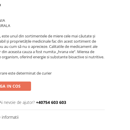
x
NIA
URALA
ste unul din sortimentele de miere cele mai căutate și
bil și proprietățile medicinale fac din acest sortiment de
nu au cum să nu o aprecieze. Calitatile de medicament ale
r din aceasta cauza a fost numita „hrana vie”. Mierea de
 organism, oferind energie si substante bioactive si nutritive.
rare este determinat de curier
GA IN COS
Ai nevoie de ajutor?
+40754 603 603
informatii