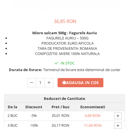
36,85 RON
Miere salcam 500g - Fagurele Auriu
FAGURELE AURIU – 500G
PRODUCATOR: EURO APICOLA
TARA DE PROVENIENTA: ROMANIA
COMPOZITIE: MIERE 100% NATURALA
IN STOC
Durata de livrare:
Termenul de livrare este determinat de curier
🐝
ADAUGA IN COS
Reduceri de Cantitate
De la
Discount
Pret
/ buc
Economisesti
+
2
BUC
-5%
35,01 RON
3,69 RON
+
3
BUC
-10%
33,17 RON
11,06 RON