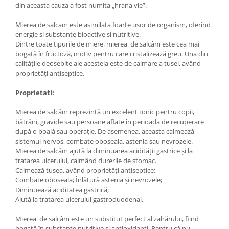
din aceasta cauza a fost numita „hrana vie”.
Mierea de salcam este asimilata foarte usor de organism, oferind
energie si substante bioactive si nutritive.
Dintre toate tipurile de miere, mierea de salcâm este cea mai
bogată în fructoză, motiv pentru care cristalizează greu. Una din
calitățile deosebite ale acesteia este de calmare a tusei, având
proprietăți antiseptice.
Proprietati:
Mierea de salcâm reprezintă un excelent tonic pentru copii,
bătrâni, gravide sau persoane aflate în perioada de recuperare
după o boală sau operație. De asemenea, aceasta calmează
sistemul nervos, combate oboseala, astenia sau nevrozele.
Mierea de salcâm ajută la diminuarea acidității gastrice și la
tratarea ulcerului, calmând durerile de stomac.
Calmează tusea, având proprietăți antiseptice;
Combate oboseala; Înlătură astenia și nevrozele;
Diminuează aciditatea gastrică;
Ajută la tratarea ulcerului gastroduodenal.
Mierea de salcâm este un substitut perfect al zahărului, fiind
bogată în substanțe nutritive și antioxidanți. Pentru că nu