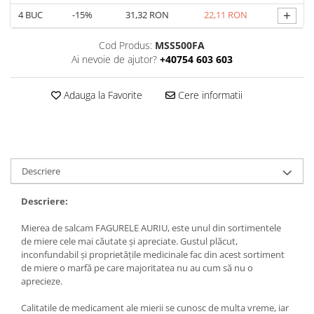
+
4
BUC
-15%
31,32 RON
22,11 RON
Cod Produs:
MSS500FA
Ai nevoie de ajutor?
+40754 603 603
Adauga la Favorite
Cere informatii
Descriere
Descriere:
Mierea de salcam FAGURELE AURIU, este unul din sortimentele
de miere cele mai căutate și apreciate. Gustul plăcut,
inconfundabil și proprietățile medicinale fac din acest sortiment
de miere o marfă pe care majoritatea nu au cum să nu o
aprecieze.
Calitatile de medicament ale mierii se cunosc de multa vreme, iar